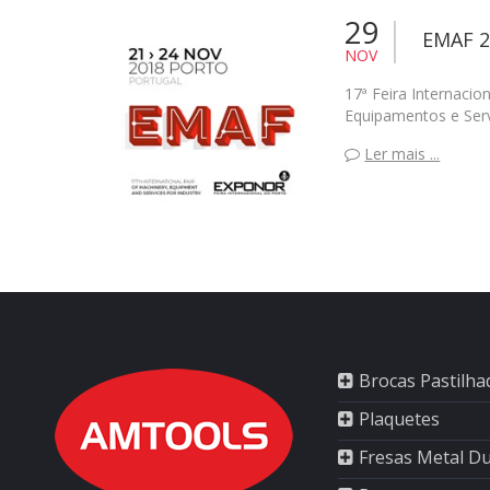
29
EMAF 2
NOV
17ª Feira Internacio
Equipamentos e Serv
Ler mais ...
Brocas Pastilha
Plaquetes
Fresas Metal D