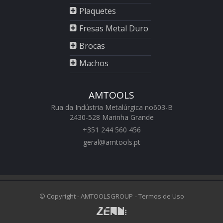
Plaquetes
Fresas Metal Duro
Brocas
Machos
AMTOOLS
Rua da Indústria Metalúrgica no603-B
2430-528 Marinha Grande
+351 244 560 456
geral@amtools.pt
swiss replica watches
https://www.chattimes.me
Rolex Replica Watches
© Copyright - AMTOOLSGROUP
- Termos de Uso