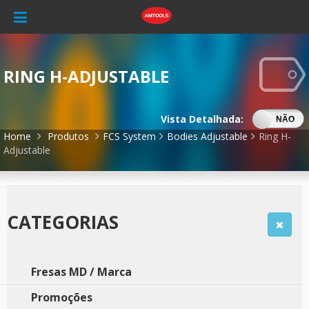
RING H-ADJUSTABLE
Vista Detalhada:
SIM
NÃO
Home
Produtos
FCS System
Bodies Adjustable
Ring H-
Adjustable
CATEGORIAS
Fresas MD / Marca
Promoções