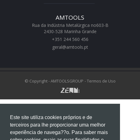
AMTOOLS
Rua da Indústria Metalúrgica no603-B
2430-528 Marinha Grande
+351 244 560 456
geral@amtools.pt
swiss replica watches
https://www.chattimes.me
Rolex Replica Watches
© Copyright - AMTOOLSGROUP
- Termos de Uso
Este site utiliza cookies próprios e de
terceiros para lhe proporcionar uma melhor
experiência de navega??o. Para saber mais
sobre cookies, quais as suas finalidades e