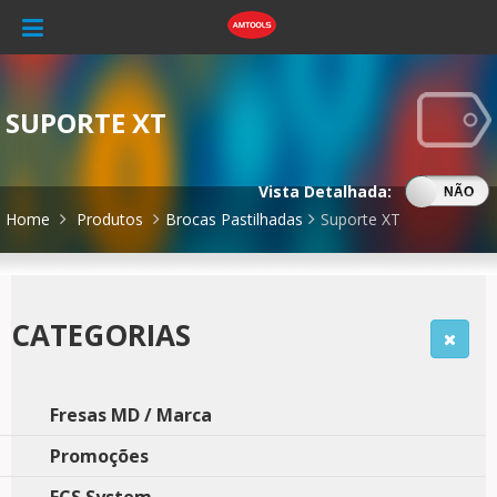
SUPORTE XT
Vista Detalhada:
SIM
NÃO
Home
Produtos
Brocas Pastilhadas
Suporte XT
CATEGORIAS
Fresas MD / Marca
Promoções