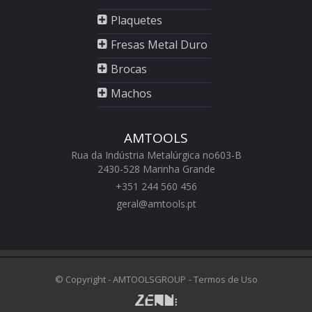
Plaquetes
Fresas Metal Duro
Brocas
Machos
AMTOOLS
Rua da Indústria Metalúrgica no603-B
2430-528 Marinha Grande
+351 244 560 456
geral@amtools.pt
swiss replica watches
https://www.chattimes.me
Rolex Replica Watches
© Copyright - AMTOOLSGROUP
- Termos de Uso