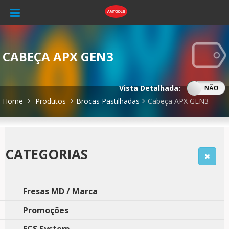
CABEÇA APX GEN3
Vista Detalhada:
SIM
NÃO
Home
Produtos
Brocas Pastilhadas
Cabeça APX GEN3
CATEGORIAS
Fresas MD / Marca
Promoções