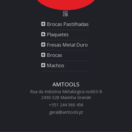
Brocas Pastilhadas
Plaquetes
Fresas Metal Duro
Brocas
Machos
AMTOOLS
Rua da Indústria Metalúrgica no603-B
2430-528 Marinha Grande
+351 244 560 456
geral@amtools.pt
swiss replica watches
https://www.chattimes.me
Rolex Replica Watches