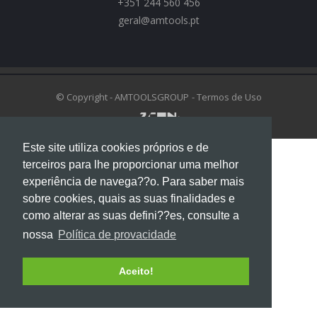
+351 244 560 456
geral@amtools.pt
swiss replica watches
https://www.chattimes.me
Rolex Replica Watches
© Copyright - AMTOOLSGROUP
- Termos de Uso
Este site utiliza cookies próprios e de
terceiros para lhe proporcionar uma melhor
experiência de navega??o. Para saber mais
sobre cookies, quais as suas finalidades e
como alterar as suas defini??es, consulte a
nossa
Política de provacidade
Aceito!