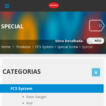
SPECIAL
Vista Detalhada:
SIM
NÃO
Home
Produtos
FCS System
Special Screw
Special
CATEGORIAS
FCS System
Base Gauges
Rod