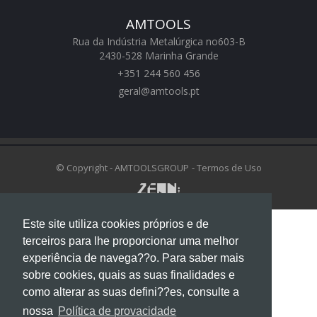
AMTOOLS
Rua da Indústria Metalúrgica no603-B
2430-528 Marinha Grande
+351 244 560 456
geral@amtools.pt
swiss replica watches
https://www.chattimes.me
Rolex Replica Watches
© Copyright - AMTOOLSGROUP
- Termos de Uso
Este site utiliza cookies próprios e de
terceiros para lhe proporcionar uma melhor
experiência de navega??o. Para saber mais
sobre cookies, quais as suas finalidades e
como alterar as suas defini??es, consulte a
nossa
Política de provacidade