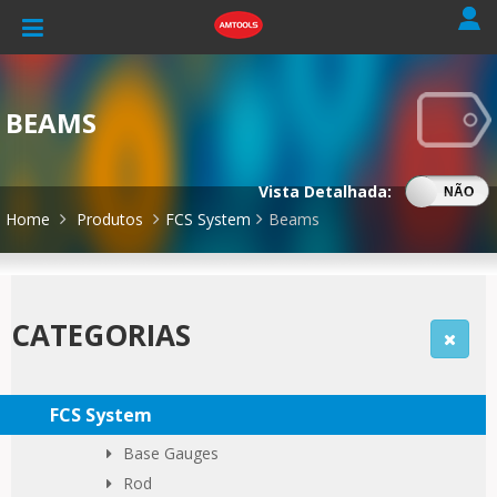
BEAMS
Vista Detalhada:
SIM
NÃO
Home
Produtos
FCS System
Beams
CATEGORIAS
FCS System
Base Gauges
Rod