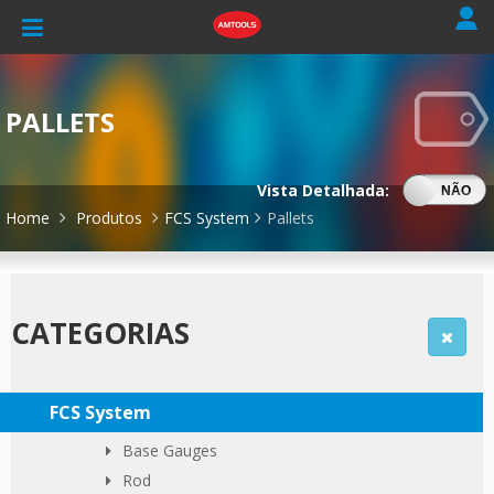
PALLETS
Vista Detalhada:
SIM
NÃO
Home
Produtos
FCS System
Pallets
CATEGORIAS
FCS System
Base Gauges
Rod