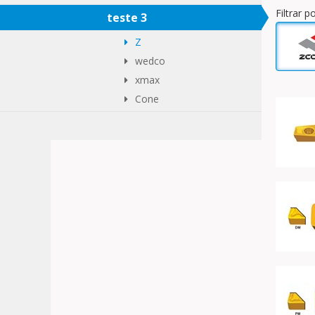
Filtrar 
teste 3
Z
wedco
xmax
Cone