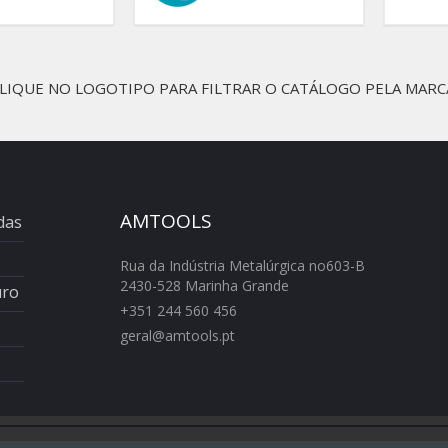
LIQUE NO LOGOTIPO PARA FILTRAR O CATÁLOGO PELA MARC
AMTOOLS
das
Rua da Indústria Metalúrgica no603-B
2430-528 Marinha Grande
uro
+351 244 560 456
geral@amtools.pt
swiss replica watches
https://www.chattimes.me
R