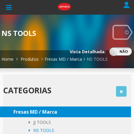
NS TOOLS
Vista Detalhada:
SIM
NÃO
Home
Produtos
Fresas MD / Marca
NS TOOLS
CATEGORIAS
Fresas MD / Marca
JJ TOOLS
NS TOOLS