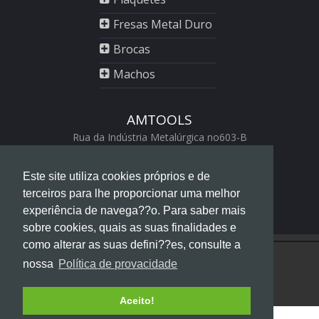
Fresas Metal Duro
Brocas
Machos
AMTOOLS
Rua da Indústria Metalúrgica no603-B
2430-528 Marinha Grande
+351 244 560 456
Este site utiliza cookies próprios e de
geral@amtools.pt
terceiros para lhe proporcionar uma melhor
swiss replica watches
https://www.chattimes.me
experiência de navega??o. Para saber mais
Rolex Replica Watches
sobre cookies, quais as suas finalidades e
como alterar as suas defini??es, consulte a
© Copyright - AMTOOLSGROUP
- Termos de Uso
nossa
Política de provacidade
Aceito!