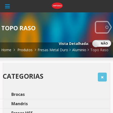
TOPO RASO
Vista Detalhada:
SIM
NÃO
Home
Produtos
Fresas Metal Duro
Aluminio
Topo Raso
CATEGORIAS
Brocas
Mandris