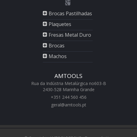
Brocas Pastilhadas
Plaquetes
Fresas Metal Duro
Brocas
Machos
AMTOOLS
Rua da Indústria Metalúrgica no603-B
2430-528 Marinha Grande
+351 244 560 456
geral@amtools.pt
swiss replica watches
https://www.chattimes.me
Rolex Replica Watches