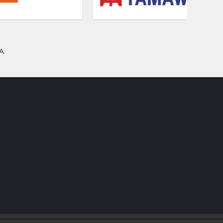
A.
olex Replica Watches