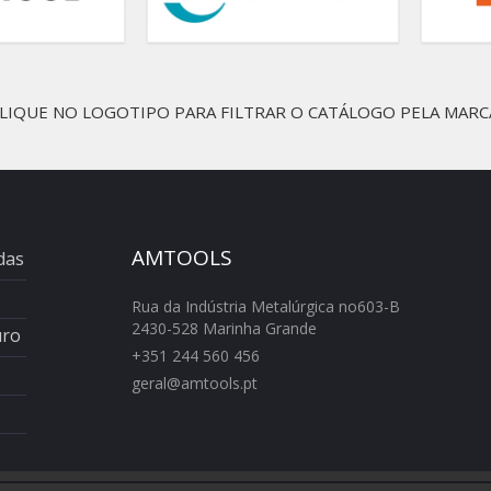
LIQUE NO LOGOTIPO PARA FILTRAR O CATÁLOGO PELA MARC
AMTOOLS
das
Rua da Indústria Metalúrgica no603-B
2430-528 Marinha Grande
uro
+351 244 560 456
geral@amtools.pt
swiss replica watches
https://www.chattimes.me
R